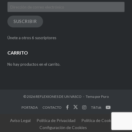
Dirección
de
correo
SUSCRIBIR
electrónico
Únete a otros 6 suscriptores
CARRITO
No hay productos en el carrito.
© 2026
REFLEXIONES DE UN VASCO
Tema por
Puro
PORTADA
CONTACTO
TikTok
Aviso Legal
Política de Privacidad
Política de Cookies
Configuración de Cookies