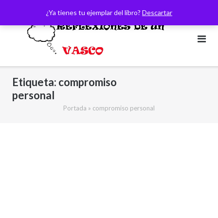
Saltar
¿Ya tienes tu ejemplar del libro?
Descartar
al
contenido
Etiqueta:
compromiso
personal
Portada
»
compromiso personal