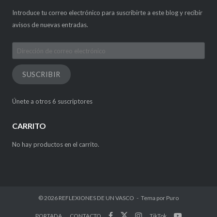
Introduce tu correo electrónico para suscribirte a este blog y recibir
avisos de nuevas entradas.
Dirección
de
correo
SUSCRIBIR
electrónico
Únete a otros 6 suscriptores
CARRITO
No hay productos en el carrito.
© 2026
REFLEXIONES DE UN VASCO
Tema por
Puro
PORTADA
CONTACTO
TikTok