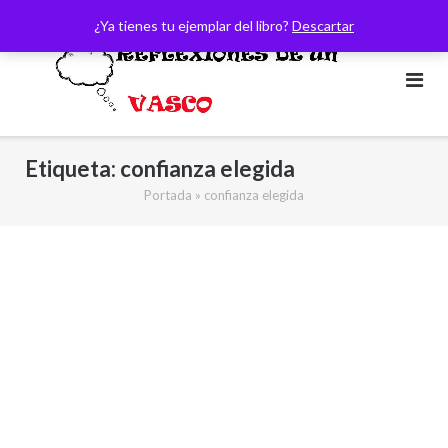
Saltar
¿Ya tienes tu ejemplar del libro?
Descartar
al
contenido
Etiqueta:
confianza elegida
Portada
»
confianza elegida