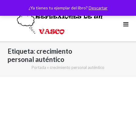
Saltar
¿Ya tienes tu ejemplar del libro?
Descartar
al
contenido
Etiqueta:
crecimiento
personal auténtico
Portada
»
crecimiento personal auténtico