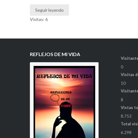
Seguir leyendo
Visitas: 6
REFLEJOS DE MI VIDA
Visitante
0
Visitas 
10
Visitant
8
Vistas t
8.753
Total vis
6.298