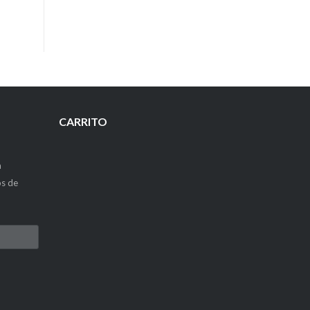
CARRITO
a
os de