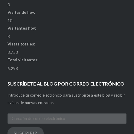
0
Visitas de hoy:
10
Visitantes hoy:
8
Vistas totales:
8.753
Total visitantes:
6.298
SUSCRÍBETE AL BLOG POR CORREO ELECTRÓNICO
Introduce tu correo electrónico para suscribirte a este blog y recibir
avisos de nuevas entradas.
Dirección
de
correo
SUSCRIBIR