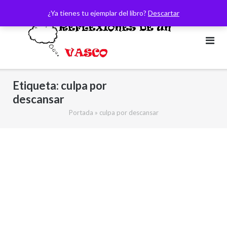
Saltar
¿Ya tienes tu ejemplar del libro?
Descartar
al
contenido
Etiqueta:
culpa por
descansar
Portada
»
culpa por descansar