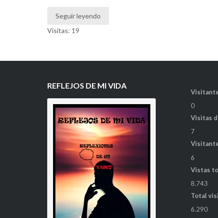
Seguir leyendo
Visitas: 19
REFLEJOS DE MI VIDA
Visitante
0
Visitas 
7
Visitant
6
Vistas t
8.743
Total vis
6.290