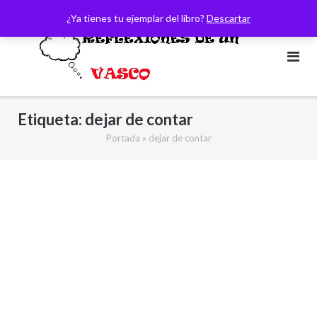
Saltar
¿Ya tienes tu ejemplar del libro?
Descartar
al
contenido
Etiqueta:
dejar de contar
Portada
»
dejar de contar