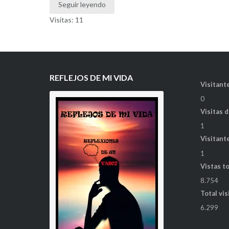
Seguir leyendo
Visitas: 11
REFLEJOS DE MI VIDA
Visitante
0
Visitas 
1
Visitant
1
Vistas t
8.754
Total vis
6.299