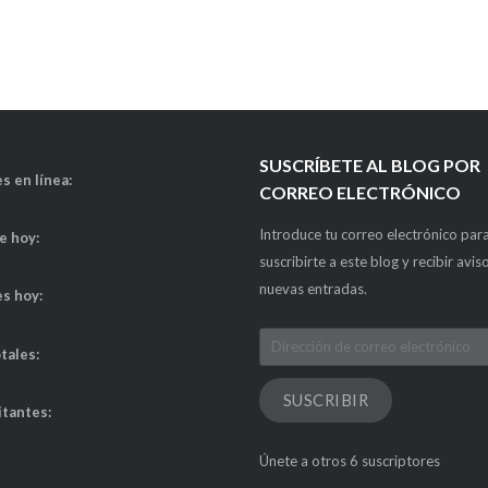
SUSCRÍBETE AL BLOG POR
s en línea:
CORREO ELECTRÓNICO
Introduce tu correo electrónico par
de hoy:
suscribirte a este blog y recibir avis
nuevas entradas.
es hoy:
Dirección
otales:
de
correo
SUSCRIBIR
itantes:
electrónico
Únete a otros 6 suscriptores