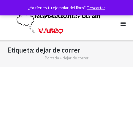
Saltar
¿Ya tienes tu ejemplar del libro?
Descartar
al
contenido
Etiqueta:
dejar de correr
Portada
»
dejar de correr