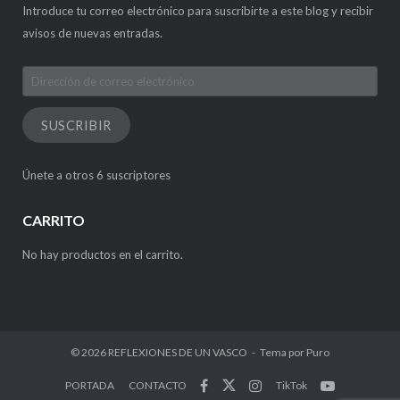
Introduce tu correo electrónico para suscribirte a este blog y recibir
avisos de nuevas entradas.
Dirección
de
correo
SUSCRIBIR
electrónico
Únete a otros 6 suscriptores
CARRITO
No hay productos en el carrito.
© 2026
REFLEXIONES DE UN VASCO
Tema por
Puro
PORTADA
CONTACTO
TikTok