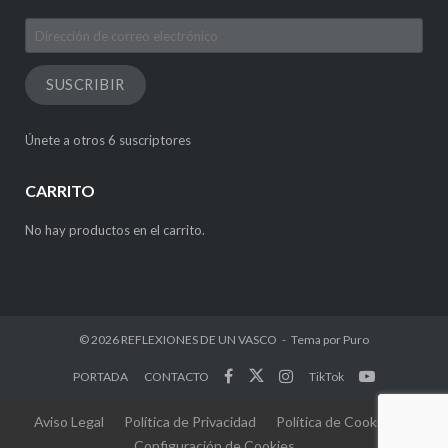
Dirección
de
correo
SUSCRIBIR
electrónico
Únete a otros 6 suscriptores
CARRITO
No hay productos en el carrito.
© 2026
REFLEXIONES DE UN VASCO
Tema por
Puro
PORTADA
CONTACTO
TikTok
Aviso Legal
Política de Privacidad
Política de Cookies
Configuración de Cookies