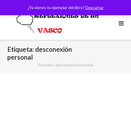
Saltar
¿Ya tienes tu ejemplar del libro?
Descartar
al
contenido
Etiqueta:
desconexión
personal
Portada
»
desconexión personal