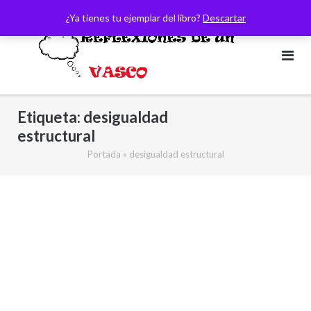
Saltar
¿Ya tienes tu ejemplar del libro?
Descartar
al
contenido
Etiqueta:
desigualdad
estructural
Portada
»
desigualdad estructural