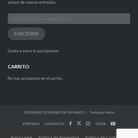
avisos de nuevas entradas.
Dirección
de
correo
SUSCRIBIR
electrónico
Únete a otros 6 suscriptores
CARRITO
No hay productos en el carrito.
© 2026
REFLEXIONES DE UN VASCO
Tema por
Puro
PORTADA
CONTACTO
TikTok
Aviso Legal
Política de Privacidad
Política de Cookies