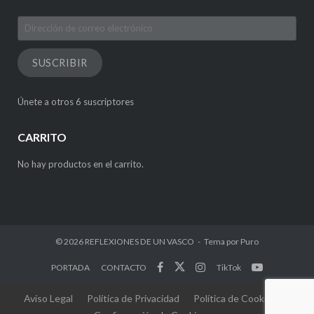
Dirección
de
correo
SUSCRIBIR
electrónico
Únete a otros 6 suscriptores
CARRITO
No hay productos en el carrito.
© 2026
REFLEXIONES DE UN VASCO
Tema por
Puro
PORTADA
CONTACTO
TikTok
Aviso Legal
Política de Privacidad
Política de Cookies