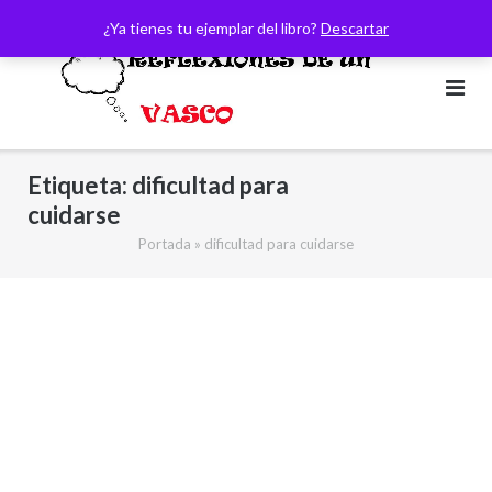
Saltar
¿Ya tienes tu ejemplar del libro?
Descartar
al
contenido
Etiqueta:
dificultad para
cuidarse
Portada
»
dificultad para cuidarse