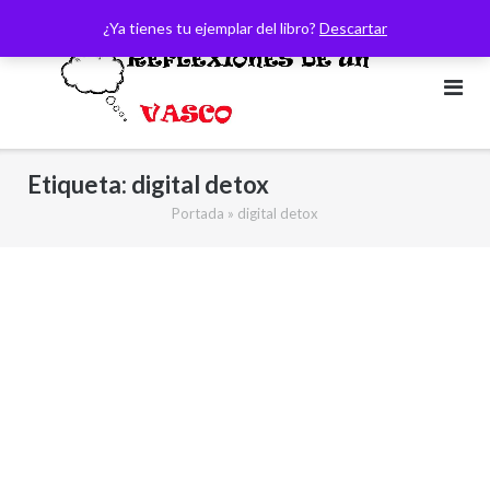
Saltar
¿Ya tienes tu ejemplar del libro?
Descartar
al
contenido
Etiqueta:
digital detox
Portada
»
digital detox