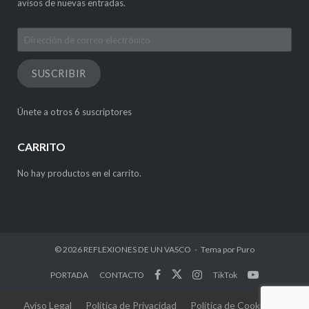
avisos de nuevas entradas.
Dirección
de
correo
SUSCRIBIR
electrónico
Únete a otros 6 suscriptores
CARRITO
No hay productos en el carrito.
© 2026
REFLEXIONES DE UN VASCO
Tema por
Puro
PORTADA
CONTACTO
TikTok
Aviso Legal
Política de Privacidad
Política de Cookies