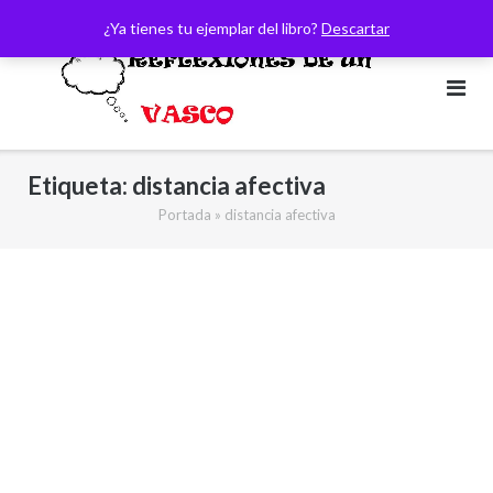
Saltar
¿Ya tienes tu ejemplar del libro?
Descartar
al
contenido
Etiqueta:
distancia afectiva
Portada
»
distancia afectiva