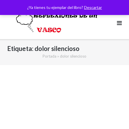
Saltar
¿Ya tienes tu ejemplar del libro?
Descartar
al
contenido
Etiqueta:
dolor silencioso
Portada
»
dolor silencioso