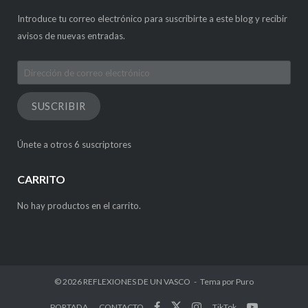
Introduce tu correo electrónico para suscribirte a este blog y recibir
avisos de nuevas entradas.
Dirección
de
correo
SUSCRIBIR
electrónico
Únete a otros 6 suscriptores
CARRITO
No hay productos en el carrito.
© 2026
REFLEXIONES DE UN VASCO
Tema por
Puro
PORTADA
CONTACTO
TikTok