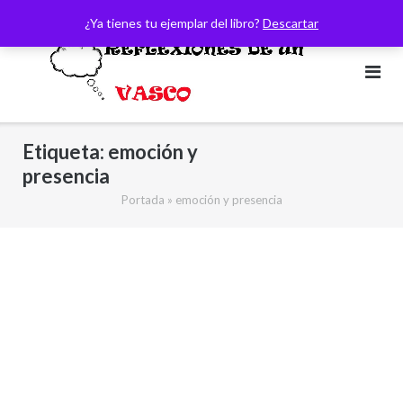
Saltar
¿Ya tienes tu ejemplar del libro?
Descartar
al
contenido
Etiqueta:
emoción y
presencia
Portada
»
emoción y presencia