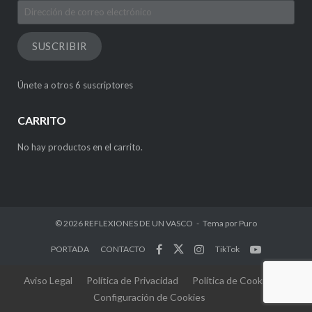
Dirección
de
correo
SUSCRIBIR
electrónico
Únete a otros 6 suscriptores
CARRITO
No hay productos en el carrito.
© 2026
REFLEXIONES DE UN VASCO
Tema por
Puro
PORTADA
CONTACTO
TikTok
Aviso Legal
Política de Privacidad
Política de Cookies
Configuración de Cookies