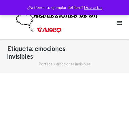
Saltar
¿Ya tienes tu ejemplar del libro?
Descartar
al
contenido
Etiqueta:
emociones
invisibles
Portada
»
emociones invisibles