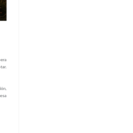
pera
tar.
ión,
 esa