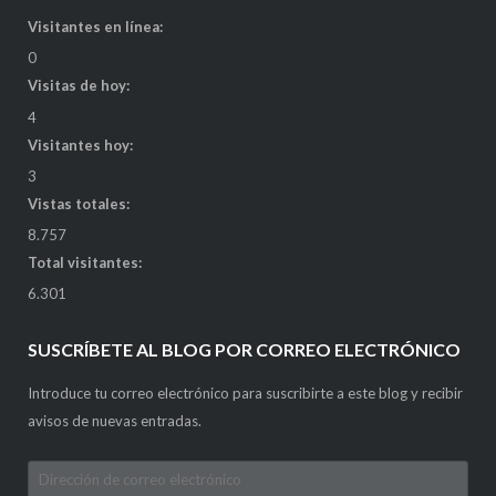
Visitantes en línea:
0
Visitas de hoy:
4
Visitantes hoy:
3
Vistas totales:
8.757
Total visitantes:
6.301
SUSCRÍBETE AL BLOG POR CORREO ELECTRÓNICO
Introduce tu correo electrónico para suscribirte a este blog y recibir
avisos de nuevas entradas.
Dirección