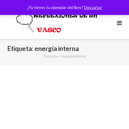
Saltar
¿Ya tienes tu ejemplar del libro?
Descartar
al
contenido
Etiqueta:
energía interna
Portada
»
energía interna