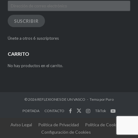
Dirección
de
correo
SUSCRIBIR
electrónico
Únete a otros 6 suscriptores
CARRITO
No hay productos en el carrito.
© 2026
REFLEXIONES DE UN VASCO
Tema por
Puro
PORTADA
CONTACTO
TikTok
Aviso Legal
Política de Privacidad
Política de Cookies
Configuración de Cookies