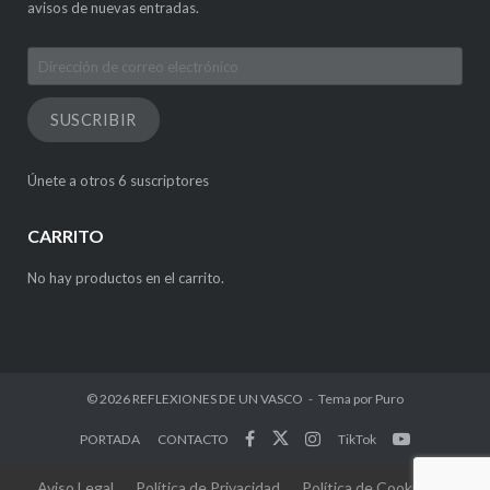
avisos de nuevas entradas.
Dirección
de
correo
SUSCRIBIR
electrónico
Únete a otros 6 suscriptores
CARRITO
No hay productos en el carrito.
© 2026
REFLEXIONES DE UN VASCO
Tema por
Puro
PORTADA
CONTACTO
TikTok
Aviso Legal
Política de Privacidad
Política de Cookies