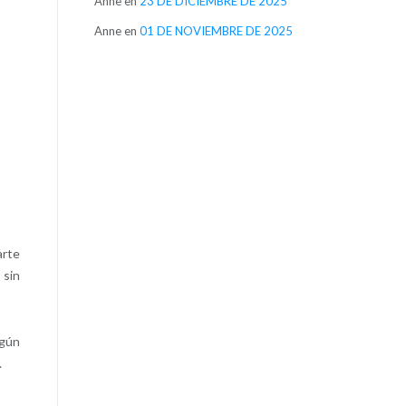
Anne
en
23 DE DICIEMBRE DE 2025
Anne
en
01 DE NOVIEMBRE DE 2025
arte
 sin
ngún
.