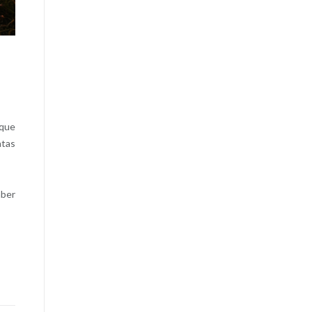
 que
ntas
aber