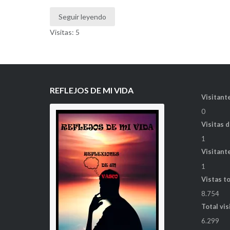
Seguir leyendo
Visitas: 5
REFLEJOS DE MI VIDA
Visitante
0
Visitas 
1
Visitant
1
Vistas t
8.754
Total vis
6.299