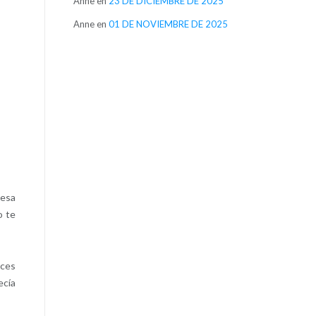
Anne
en
23 DE DICIEMBRE DE 2025
Anne
en
01 DE NOVIEMBRE DE 2025
 esa
o te
eces
ecía