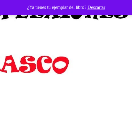
¿Ya tienes tu ejemplar del libro?
Descartar