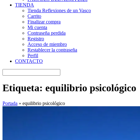
TIENDA
Tienda Reflexiones de un Vasco
Carrito
Finalizar compra
Mi cuenta
Contraseña perdida
Registro
Acceso de miembro
Restablecer la contraseña
Perfil
CONTACTO
Etiqueta:
equilibrio psicológico
Portada
»
equilibrio psicológico