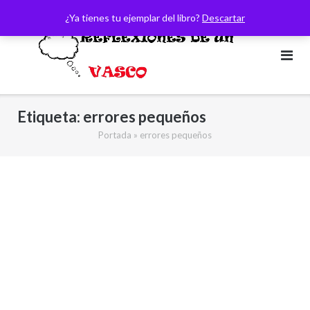
Saltar
¿Ya tienes tu ejemplar del libro?
Descartar
al
contenido
Etiqueta:
errores pequeños
Portada
»
errores pequeños