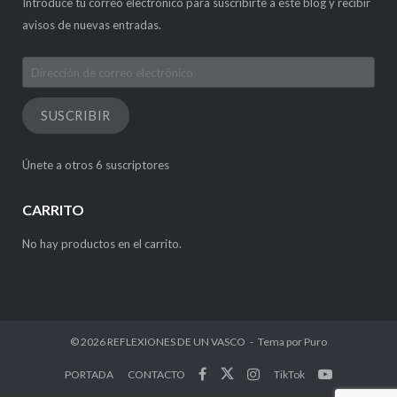
Introduce tu correo electrónico para suscribirte a este blog y recibir
avisos de nuevas entradas.
Dirección
de
correo
SUSCRIBIR
electrónico
Únete a otros 6 suscriptores
CARRITO
No hay productos en el carrito.
© 2026
REFLEXIONES DE UN VASCO
Tema por
Puro
PORTADA
CONTACTO
TikTok