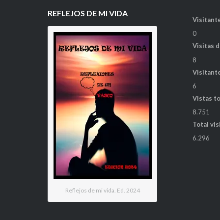
REFLEJOS DE MI VIDA
Visitante
0
Visitas 
8
Visitant
6
Vistas t
8.751
Total vis
6.296
Reflejos de mi vida. Ed. 2024