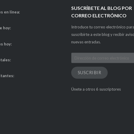
SUSCRÍBETE AL BLOG POR
s en línea:
CORREO ELECTRÓNICO
Introduce tu correo electrónico par
de hoy:
suscribirte a este blog y recibir avis
nuevas entradas.
es hoy:
Dirección
otales:
de
correo
SUSCRIBIR
itantes:
electrónico
Únete a otros 6 suscriptores