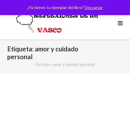
Saltar
¿Ya tienes tu ejemplar del libro?
Descartar
al
contenido
Etiqueta:
amor y cuidado
personal
Portada
»
amor y cuidado personal