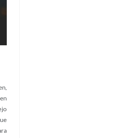
en,
 en
ejo
que
ara