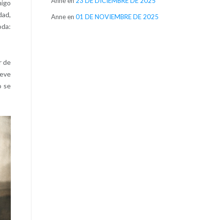
Anne
en
23 DE DICIEMBRE DE 2025
migo
dad,
Anne
en
01 DE NOVIEMBRE DE 2025
oda:
r de
ueve
o se