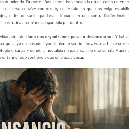
ura durmiendo. Durante años se nos ha vendido la rutina como un ene
 ese discurso convive con otro igual de ruidoso que nos exige estabili
ajes, el lector suele quedarse atrapado en una contradicción incóm
ismas rutinas terminen apagándolo por dentro.
ividad, sino de
cómo nos organizamos para no desbordarnos
. Y habla
nocer que algo del pasado sigue teniendo sentido hoy. Este artículo se m
fugio o carga, y donde la nostalgia no paraliza, sino que señala. Aquí n
 de entender qué sostiene y qué empieza a pesar.