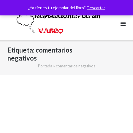
Saltar
¿Ya tienes tu ejemplar del libro?
Descartar
al
contenido
Etiqueta:
comentarios
negativos
Portada
»
comentarios negativos