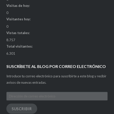
Visitas de hoy:
0
Visitantes hoy:
0
Vistas totales:
8.757
Total visitantes:
6.301
SUSCRÍBETE AL BLOG POR CORREO ELECTRÓNICO
Introduce tu correo electrónico para suscribirte a este blog y recibir
avisos de nuevas entradas.
Dirección
de
correo
SUSCRIBIR
electrónico