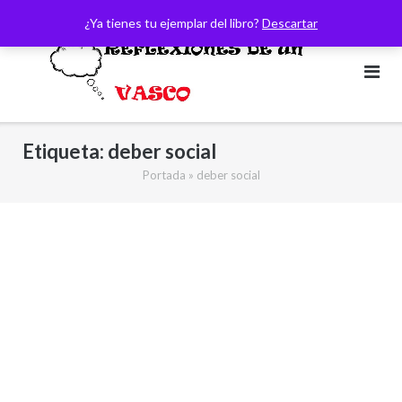
Saltar
¿Ya tienes tu ejemplar del libro?
Descartar
al
contenido
Etiqueta:
deber social
Portada
»
deber social