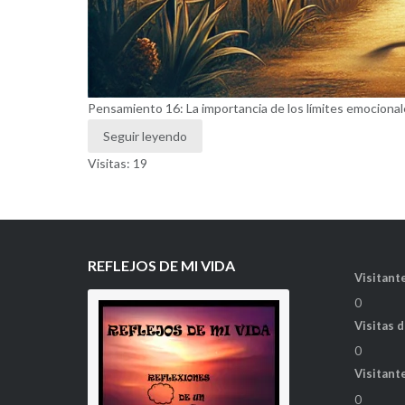
Pensamiento 16: La importancia de los límites emociona
Seguir leyendo
Visitas: 19
REFLEJOS DE MI VIDA
Visitante
0
Visitas 
0
Visitant
0