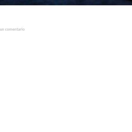
d
 un comentario