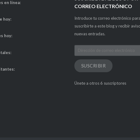
s en línea:
CORREO ELECTRÓNICO
Introduce tu correo electrónico par
de hoy:
suscribirte a este blog y recibir avis
nuevas entradas.
es hoy:
Dirección
otales:
de
correo
SUSCRIBIR
itantes:
electrónico
Únete a otros 6 suscriptores