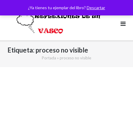
Saltar
¿Ya tienes tu ejemplar del libro?
Descartar
al
contenido
Etiqueta:
proceso no visible
Portada
»
proceso no visible