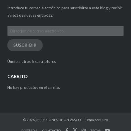
Introduce tu correo electrónico para suscribirte a este blog y recibir
avisos de nuevas entradas.
Dirección
de
correo
SUSCRIBIR
electrónico
Únete a otros 6 suscriptores
CARRITO
No hay productos en el carrito.
© 2026
REFLEXIONES DE UN VASCO
Tema por
Puro
PORTADA
CONTACTO
TikTok