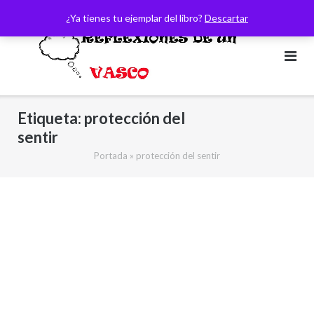
Saltar
¿Ya tienes tu ejemplar del libro?
Descartar
al
contenido
Etiqueta:
protección del
sentir
Portada
»
protección del sentir