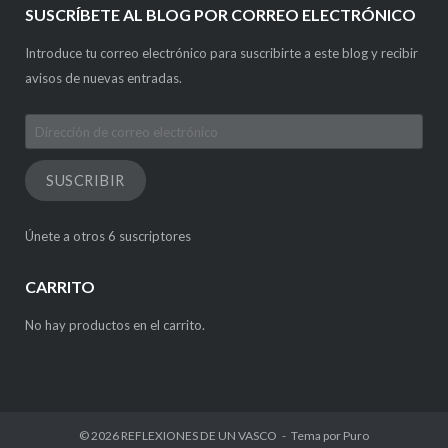
SUSCRÍBETE AL BLOG POR CORREO ELECTRÓNICO
Introduce tu correo electrónico para suscribirte a este blog y recibir
avisos de nuevas entradas.
Dirección
de
correo
SUSCRIBIR
electrónico
Únete a otros 6 suscriptores
CARRITO
No hay productos en el carrito.
© 2026
REFLEXIONES DE UN VASCO
Tema por
Puro