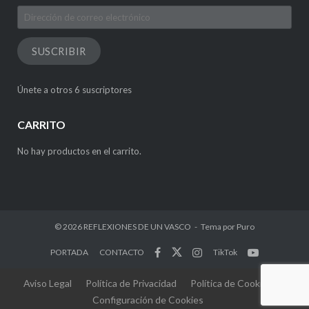
Dirección
de
correo
SUSCRIBIR
electrónico
Únete a otros 6 suscriptores
CARRITO
No hay productos en el carrito.
© 2026
REFLEXIONES DE UN VASCO
Tema por
Puro
PORTADA
CONTACTO
TikTok
Aviso Legal
Política de Privacidad
Política de Cookies
Configuración de Cookies