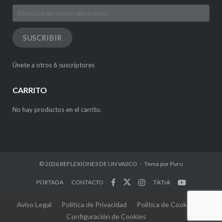
Dirección
de
correo
SUSCRIBIR
electrónico
Únete a otros 6 suscriptores
CARRITO
No hay productos en el carrito.
© 2026
REFLEXIONES DE UN VASCO
Tema por
Puro
PORTADA
CONTACTO
TikTok
Aviso Legal
Política de Privacidad
Política de Cookies
Configuración de Cookies