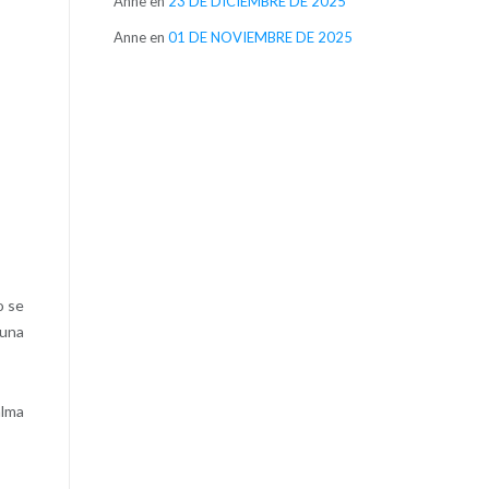
Anne
en
23 DE DICIEMBRE DE 2025
Anne
en
01 DE NOVIEMBRE DE 2025
o se
 una
alma