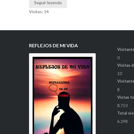
Seguir leyendo
Visitas: 14
REFLEJOS DE MI VIDA
Visitante
0
Visitas 
10
Visitant
8
Vistas t
8.753
Total vis
6.298