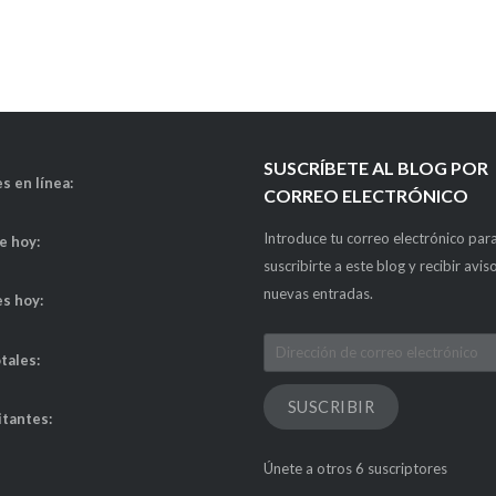
SUSCRÍBETE AL BLOG POR
s en línea:
CORREO ELECTRÓNICO
Introduce tu correo electrónico par
de hoy:
suscribirte a este blog y recibir avis
nuevas entradas.
es hoy:
Dirección
otales:
de
correo
SUSCRIBIR
itantes:
electrónico
Únete a otros 6 suscriptores