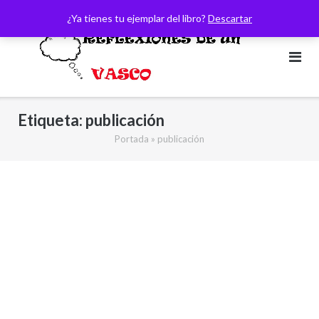
Saltar
¿Ya tienes tu ejemplar del libro?
Descartar
al
contenido
Etiqueta:
publicación
Portada
»
publicación