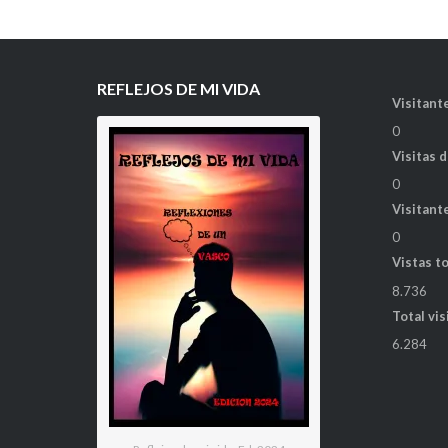
REFLEJOS DE MI VIDA
Visitante
0
Visitas 
0
Visitant
0
Vistas t
8.736
Total vis
6.284