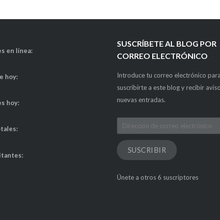
SUSCRÍBETE AL BLOG POR
s en línea:
CORREO ELECTRÓNICO
Introduce tu correo electrónico par
de hoy:
suscribirte a este blog y recibir avis
nuevas entradas.
es hoy:
Dirección
otales:
de
correo
SUSCRIBIR
itantes:
electrónico
Únete a otros 6 suscriptores