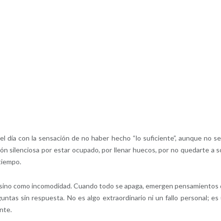
l día con la sensación de no haber hecho “lo suficiente”, aunque no s
ión silenciosa por estar ocupado, por llenar huecos, por no quedarte a s
tiempo.
o, sino como incomodidad. Cuando todo se apaga, emergen pensamientos
guntas sin respuesta. No es algo extraordinario ni un fallo personal; es
nte.