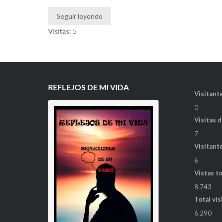
Seguir leyendo
Visitas: 5
REFLEJOS DE MI VIDA
Visitante
0
Visitas 
7
Visitant
6
Vistas t
8.743
Total vis
6.290