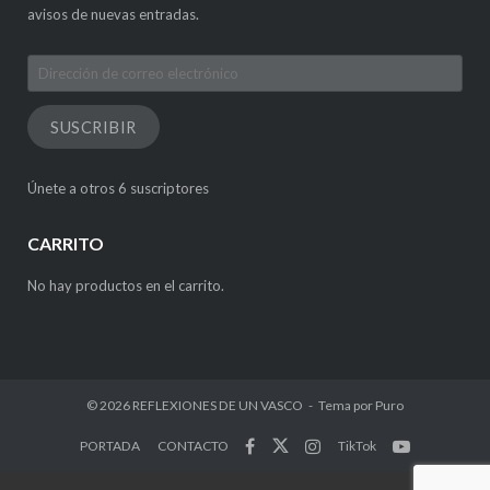
avisos de nuevas entradas.
Dirección
de
correo
SUSCRIBIR
electrónico
Únete a otros 6 suscriptores
CARRITO
No hay productos en el carrito.
© 2026
REFLEXIONES DE UN VASCO
Tema por
Puro
PORTADA
CONTACTO
TikTok