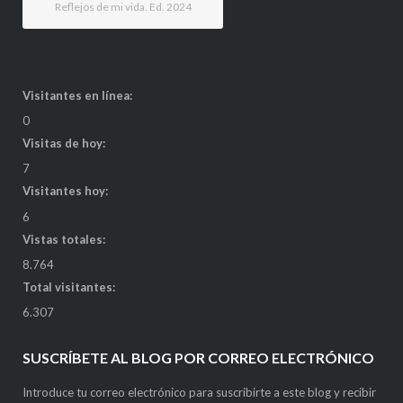
Reflejos de mi vida. Ed. 2024
Visitantes en línea:
0
Visitas de hoy:
7
Visitantes hoy:
6
Vistas totales:
8.764
Total visitantes:
6.307
SUSCRÍBETE AL BLOG POR CORREO ELECTRÓNICO
Introduce tu correo electrónico para suscribirte a este blog y recibir