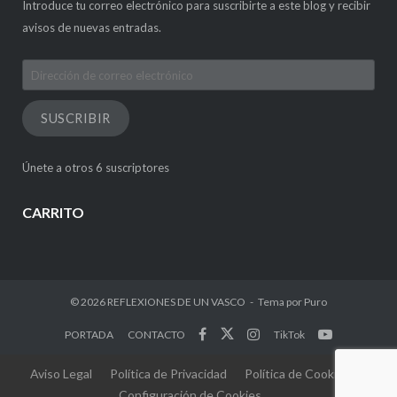
Introduce tu correo electrónico para suscribirte a este blog y recibir
avisos de nuevas entradas.
Dirección
de
correo
SUSCRIBIR
electrónico
Únete a otros 6 suscriptores
CARRITO
© 2026
REFLEXIONES DE UN VASCO
Tema por
Puro
PORTADA
CONTACTO
TikTok
Aviso Legal
Política de Privacidad
Política de Cookies
Configuración de Cookies