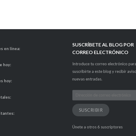
SUSCRÍBETE AL BLOG POR
s en línea:
CORREO ELECTRÓNICO
Introduce tu correo electrónico par
de hoy:
suscribirte a este blog y recibir avis
nuevas entradas.
es hoy:
Dirección
otales:
de
correo
SUSCRIBIR
itantes:
electrónico
Únete a otros 6 suscriptores