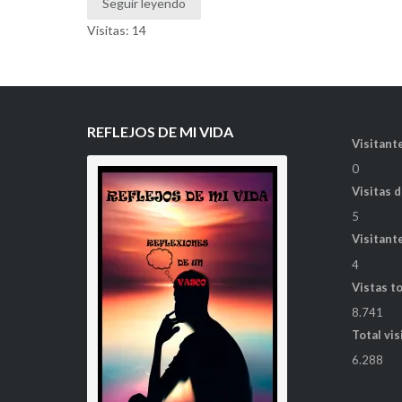
Seguir leyendo
Visitas: 14
REFLEJOS DE MI VIDA
Visitante
0
Visitas 
5
Visitant
4
Vistas t
8.741
Total vis
6.288