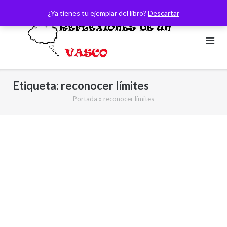
Saltar
¿Ya tienes tu ejemplar del libro?
Descartar
al
contenido
Etiqueta:
reconocer límites
Portada
»
reconocer límites