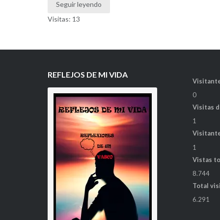
Seguir leyendo
Visitas: 13
REFLEJOS DE MI VIDA
Visitante
0
Visitas 
1
Visitant
1
Vistas t
8.744
Total vis
6.291