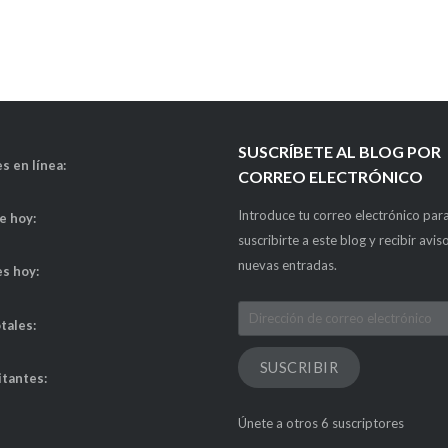
SUSCRÍBETE AL BLOG POR
s en línea:
CORREO ELECTRÓNICO
Introduce tu correo electrónico par
de hoy:
suscribirte a este blog y recibir avis
nuevas entradas.
es hoy:
Dirección
otales:
de
correo
SUSCRIBIR
itantes:
electrónico
Únete a otros 6 suscriptores