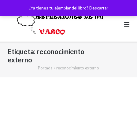
Saltar
¿Ya tienes tu ejemplar del libro?
Descartar
al
contenido
Etiqueta:
reconocimiento
externo
Portada
»
reconocimiento externo