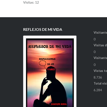
Visitas: 12
REFLEJOS DE MI VIDA
Visitante
0
Visitas 
0
Visitant
0
Vistas t
8.736
Total vis
6.284