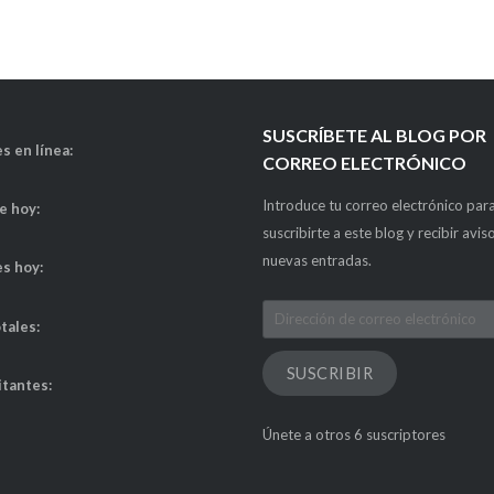
SUSCRÍBETE AL BLOG POR
s en línea:
CORREO ELECTRÓNICO
Introduce tu correo electrónico par
de hoy:
suscribirte a este blog y recibir avis
nuevas entradas.
es hoy:
Dirección
otales:
de
correo
SUSCRIBIR
itantes:
electrónico
Únete a otros 6 suscriptores