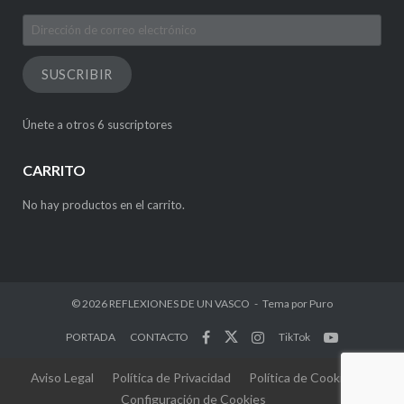
Dirección
de
correo
SUSCRIBIR
electrónico
Únete a otros 6 suscriptores
CARRITO
No hay productos en el carrito.
© 2026
REFLEXIONES DE UN VASCO
Tema por
Puro
PORTADA
CONTACTO
TikTok
Aviso Legal
Política de Privacidad
Política de Cookies
Configuración de Cookies